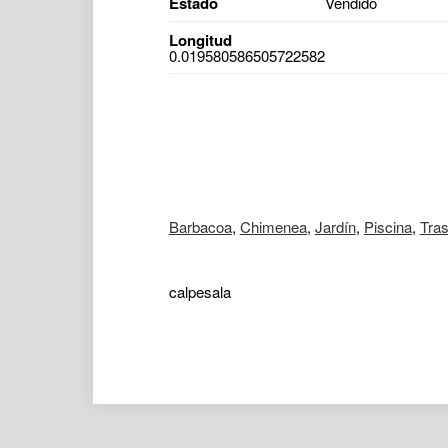
Estado
Vendido
Longitud
0.019580586505722582
Barbacoa
,
Chimenea
,
Jardín
,
Piscina
,
Tras
calpesala