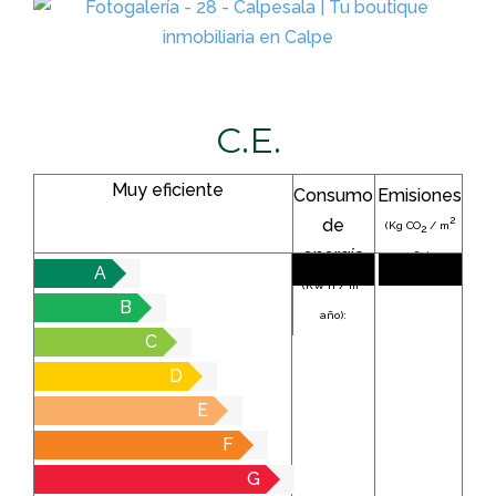
C.E.
Muy eficiente
Consumo
Emisiones
2
de
(Kg CO
/ m
2
energía
año):
A
2
(KW h / m
B
año):
C
D
E
F
G