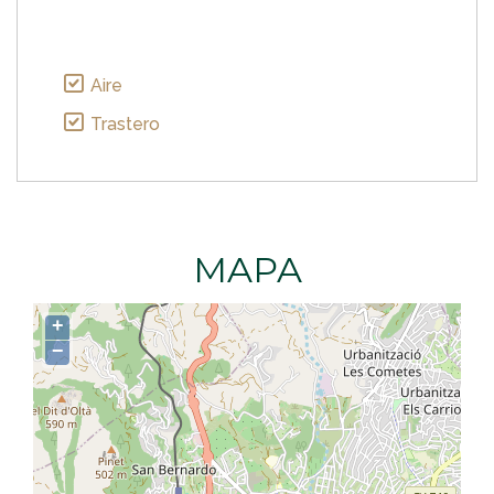
Aire
Trastero
MAPA
+
−