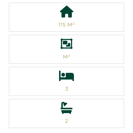
115 M²
M²
3
2