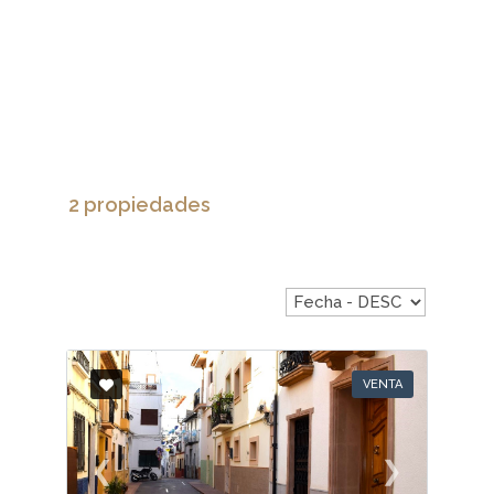
2 propiedades
VENTA
❮
❯