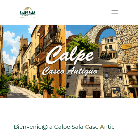
Bienvenid@ a Calpe Sala
C
asc
A
ntic.