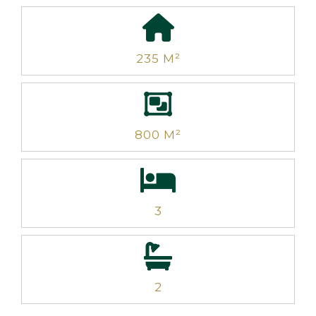
235 M²
800 M²
3
2