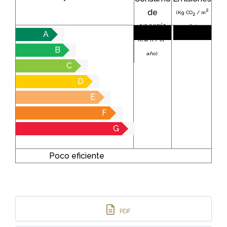
2
de
(Kg CO
/ m
2
energía
año):
A
2
(KW h / m
B
año):
C
D
E
F
G
Poco eficiente
PDF