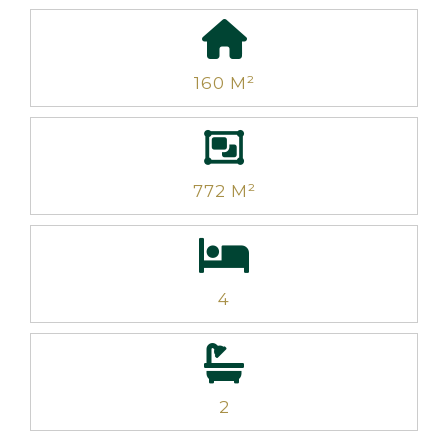
160 M²
772 M²
4
2