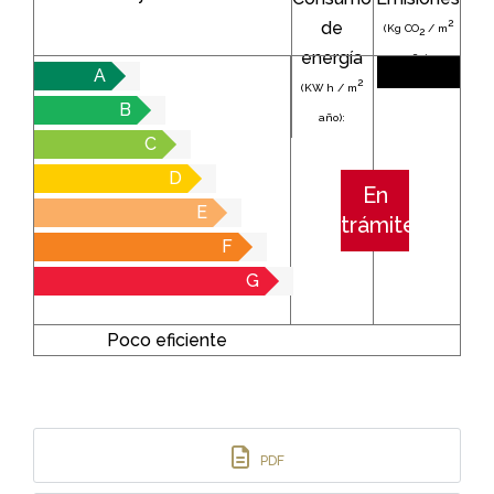
2
de
(Kg CO
/ m
2
energía
año):
A
2
(KW h / m
B
año):
C
D
En
E
trámite
F
G
Poco eficiente
PDF