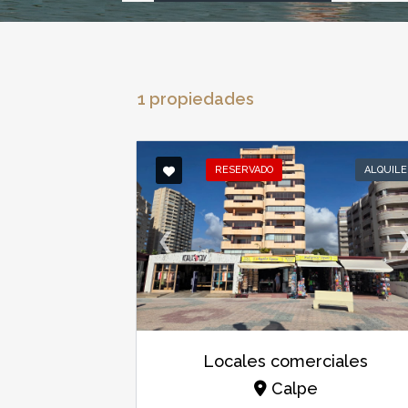
1 propiedades
RESERVADO
ALQUILE
❮
Locales comerciales
Calpe