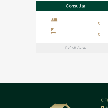
Consultar
0
0
Ref. 58-AL-11
OF
A