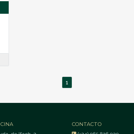
1
ICINA
CONTACTO
vda. de Ifach, 3
(+34) 965 836 930