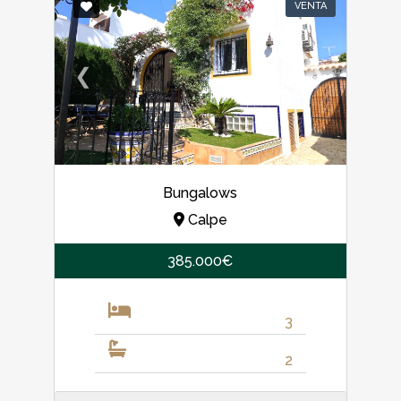
VENTA
❮
❯
Bungalows
Calpe
385.000€
3
2