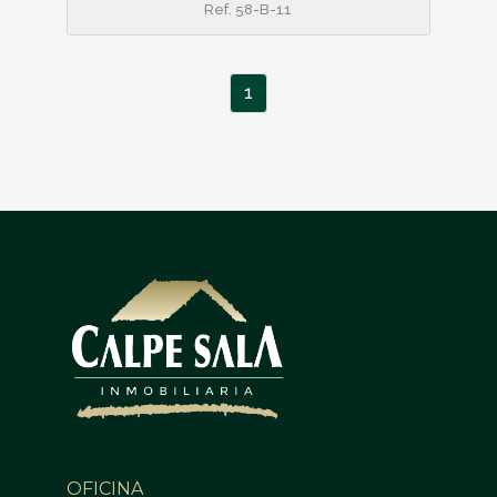
Ref. 58-B-11
1
OFICINA