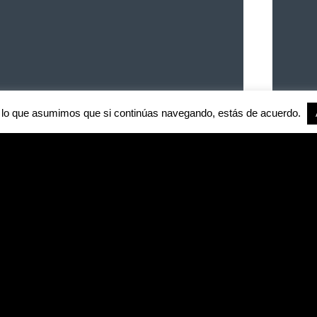
lo que asumimos que si continúas navegando, estás de acuerdo.
OFICINA
CONT
Avda. de
(+3
Ifach, 3
930