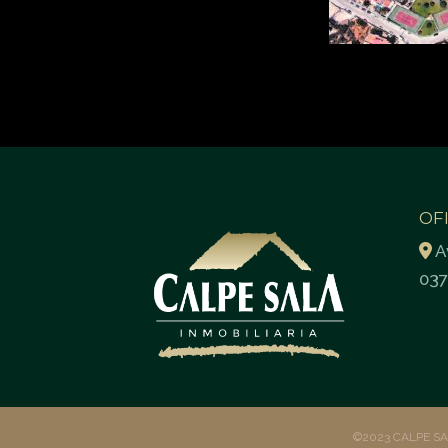
OF
A
037
©2023 CALPE S