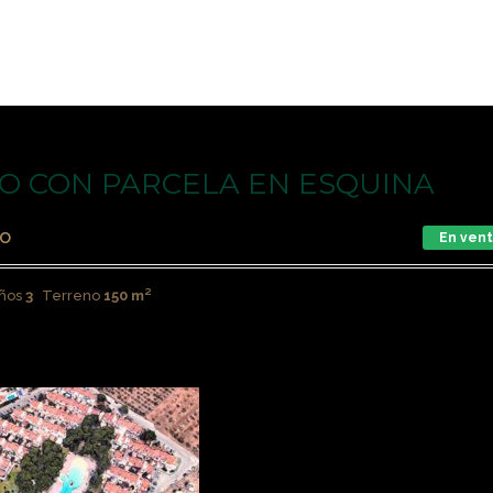
O CON PARCELA EN ESQUINA
io
En ven
ños
3
Terreno
150 m²