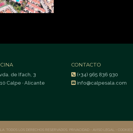
ICINA
CONTACTO
vda. de Ifach, 3
(+34) 965 836 930
10 Calpe · Alicante
info@calpesala.com
ALA. TODOS LOS DERECHOS RESERVADOS.
PRIVACIDAD
- AVISO LEGAL -
COOKIE