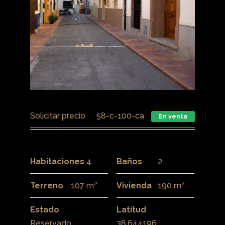
Solicitar precio
58-c-100-ca
En venta
Habitaciones
4
Baños
2
Terreno
107 m²
Vivienda
190 m²
Estado
Latitud
Reservado
38.644196