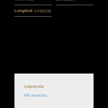
Longitud
0.045039
calpesala
Mis anuncios