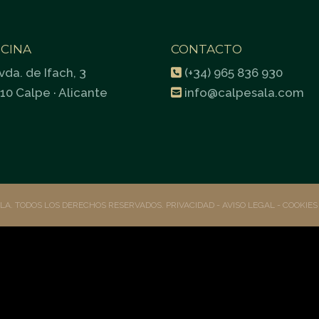
ICINA
CONTACTO
vda. de Ifach, 3
(+34) 965 836 930
10 Calpe · Alicante
info@calpesala.com
ALA. TODOS LOS DERECHOS RESERVADOS.
PRIVACIDAD
- AVISO LEGAL -
COOKIE