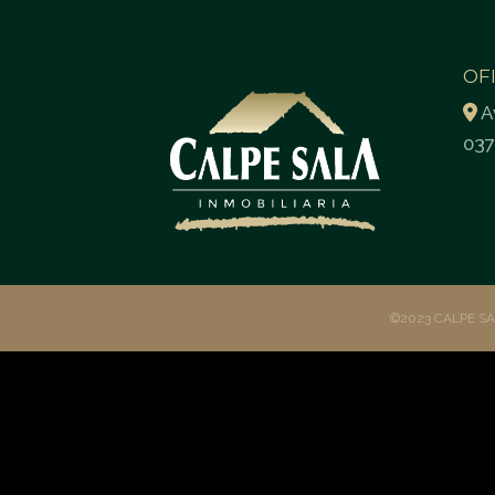
OF
A
037
©2023 CALPE S