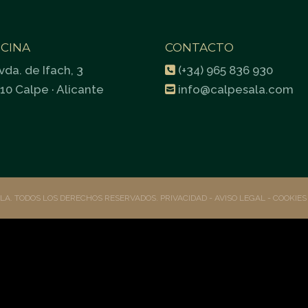
ICINA
CONTACTO
vda. de Ifach, 3
(+34) 965 836 930
10 Calpe · Alicante
info@calpesala.com
ALA. TODOS LOS DERECHOS RESERVADOS.
PRIVACIDAD
- AVISO LEGAL -
COOKIE