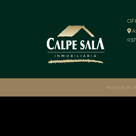
OF
A
037
©2023 CALPE S