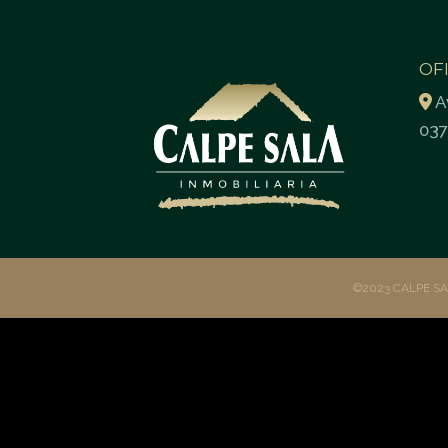
OF
A
037
©2023 CALPE S