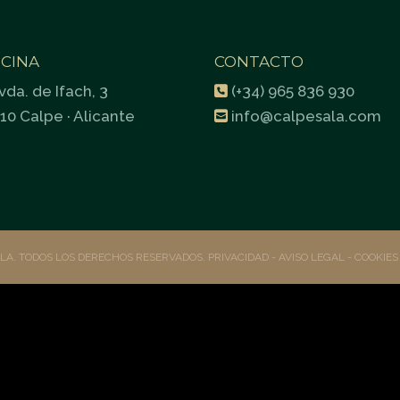
ICINA
CONTACTO
vda. de Ifach, 3
(+34) 965 836 930
10 Calpe · Alicante
info@calpesala.com
ALA. TODOS LOS DERECHOS RESERVADOS.
PRIVACIDAD
- AVISO LEGAL -
COOKIE