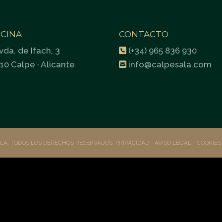
ICINA
CONTACTO
vda. de Ifach, 3
(+34) 965 836 930
10 Calpe · Alicante
info@calpesala.com
ALA. TODOS LOS DERECHOS RESERVADOS.
PRIVACIDAD
- AVISO LEGAL -
COOKIE