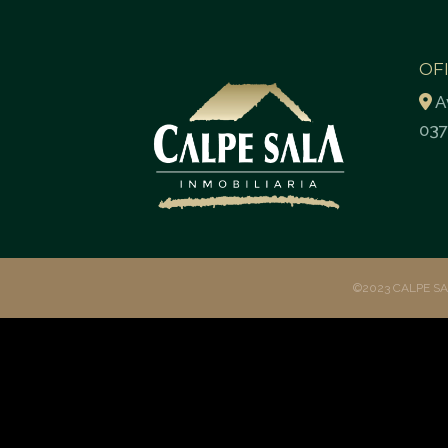
OF
A
037
©2023 CALPE S