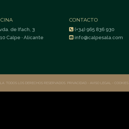
ICINA
CONTACTO
vda. de Ifach, 3
(+34) 965 836 930
10 Calpe · Alicante
info@calpesala.com
ALA. TODOS LOS DERECHOS RESERVADOS.
PRIVACIDAD
- AVISO LEGAL -
COOKIE