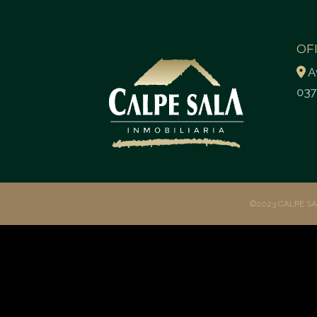
OF
A
037
©2023 CALPE S