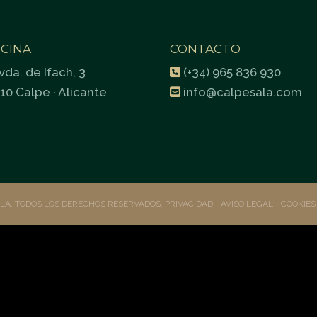
ICINA
CONTACTO
vda. de Ifach, 3
(+34) 965 836 930
10 Calpe · Alicante
info@calpesala.com
ALA. TODOS LOS DERECHOS RESERVADOS.
PRIVACIDAD
- AVISO LEGAL -
COOKIE