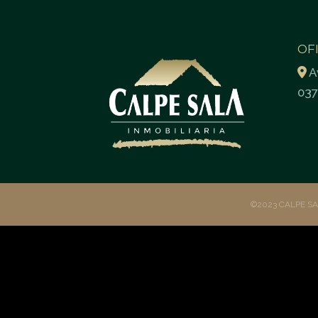
OF
A
037
©2023 CALPE S