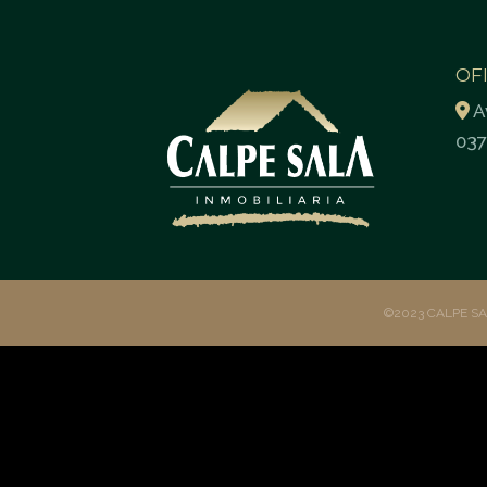
OF
A
037
©2023 CALPE S