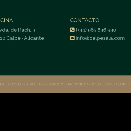
ICINA
CONTACTO
vda. de Ifach, 3
(+34) 965 836 930
10 Calpe · Alicante
info@calpesala.com
ALA. TODOS LOS DERECHOS RESERVADOS.
PRIVACIDAD
- AVISO LEGAL -
COOKIE