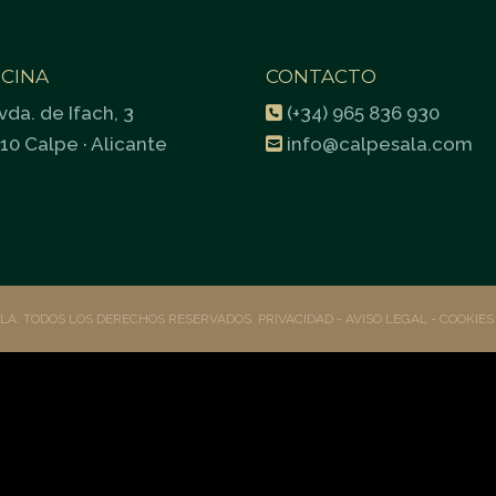
ICINA
CONTACTO
vda. de Ifach, 3
(+34) 965 836 930
10 Calpe · Alicante
info@calpesala.com
ALA. TODOS LOS DERECHOS RESERVADOS.
PRIVACIDAD
- AVISO LEGAL -
COOKIE