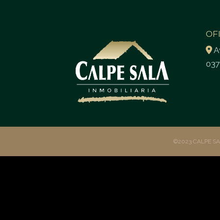
OF
A
037
©2023 CALPE S