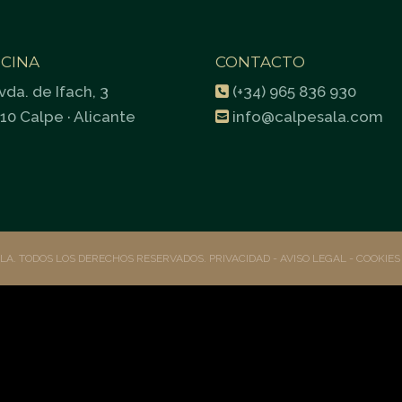
ICINA
CONTACTO
vda. de Ifach, 3
(+34) 965 836 930
10 Calpe · Alicante
info@calpesala.com
ALA. TODOS LOS DERECHOS RESERVADOS.
PRIVACIDAD
- AVISO LEGAL -
COOKIE