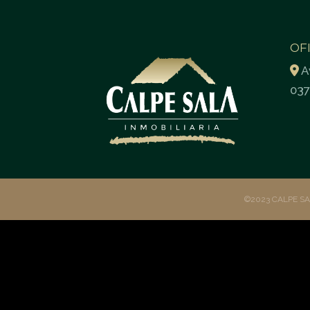
OF
A
037
©2023 CALPE S