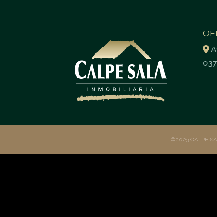
OF
A
037
©2023 CALPE S