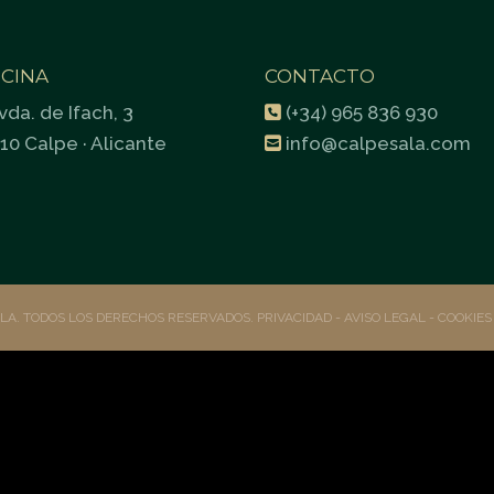
ICINA
CONTACTO
vda. de Ifach, 3
(+34) 965 836 930
10 Calpe · Alicante
info@calpesala.com
ALA. TODOS LOS DERECHOS RESERVADOS.
PRIVACIDAD
- AVISO LEGAL -
COOKIE