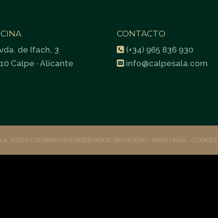
ICINA
CONTACTO
vda. de Ifach, 3
(+34) 965 836 930
10 Calpe · Alicante
info@calpesala.com
ALA. TODOS LOS DERECHOS RESERVADOS.
PRIVACIDAD
- AVISO LEGAL -
COOKIE