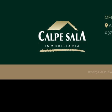
OF
A
037
©2023 CALPE S