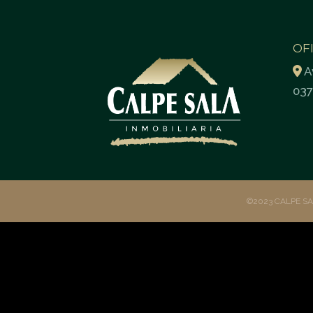
OF
A
037
©2023 CALPE S