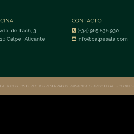
ICINA
CONTACTO
vda. de Ifach, 3
(+34) 965 836 930
10 Calpe · Alicante
info@calpesala.com
ALA. TODOS LOS DERECHOS RESERVADOS.
PRIVACIDAD
- AVISO LEGAL -
COOKIE