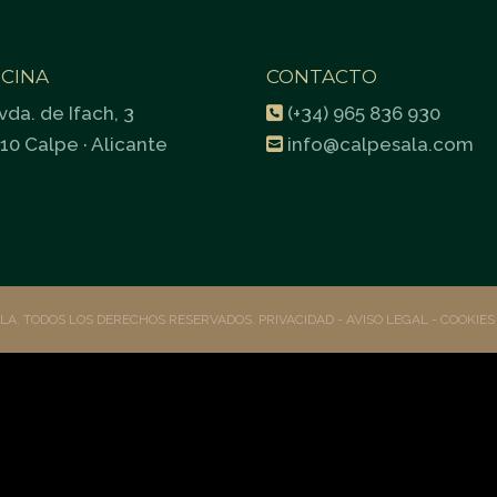
ICINA
CONTACTO
vda. de Ifach, 3
(+34) 965 836 930
10 Calpe · Alicante
info@calpesala.com
ALA. TODOS LOS DERECHOS RESERVADOS.
PRIVACIDAD
- AVISO LEGAL -
COOKIE