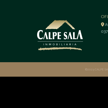
OF
A
037
©2023 CALPE S