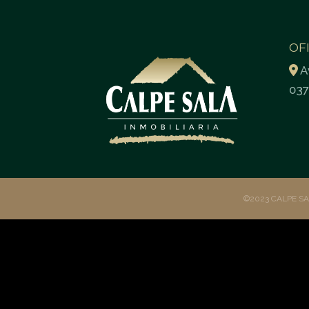
OF
A
037
©2023 CALPE S