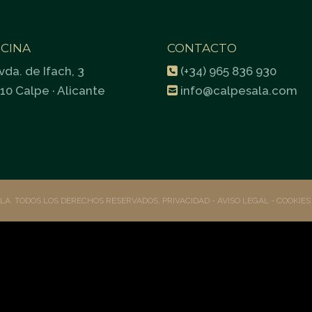
ICINA
CONTACTO
vda. de Ifach, 3
(+34) 965 836 930
10 Calpe · Alicante
info@calpesala.com
ALA. TODOS LOS DERECHOS RESERVADOS.
PRIVACIDAD
- AVISO LEGAL -
COOKIE