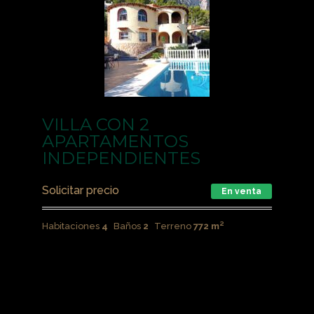
VILLA CON 2
APARTAMENTOS
INDEPENDIENTES
Solicitar precio
En venta
Habitaciones
4
Baños
2
Terreno
772 m²