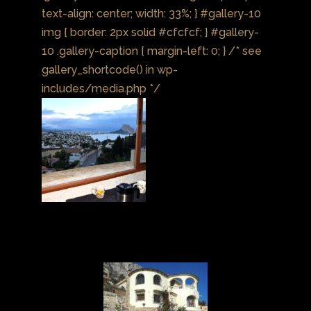
text-align: center; width: 33%; } #gallery-10
img { border: 2px solid #cfcfcf; } #gallery-
10 .gallery-caption { margin-left: 0; } /* see
gallery_shortcode() in wp-
includes/media.php */