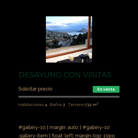
DESAYUNO CON VISITAS
Solicitar precio
En venta
Habitaciones
4
Baños
2
Terreno
732 m²
#gallery-10 { margin: auto; } #gallery-10
.gallery-item { float: left; margin-top: 10px;