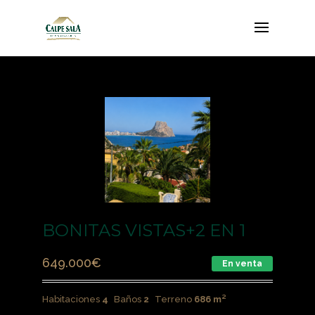
BONITAS VISTAS+2 EN 1
649.000
€
En venta
Habitaciones
4
Baños
2
Terreno
686 m²