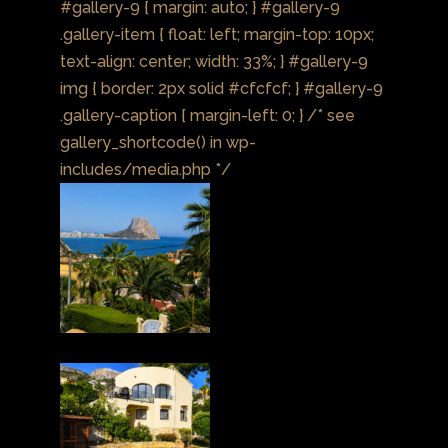
#gallery-9 { margin: auto; } #gallery-9
.gallery-item { float: left; margin-top: 10px;
text-align: center; width: 33%; } #gallery-9
img { border: 2px solid #cfcfcf; } #gallery-9
.gallery-caption { margin-left: 0; } /* see
gallery_shortcode() in wp-
includes/media.php */