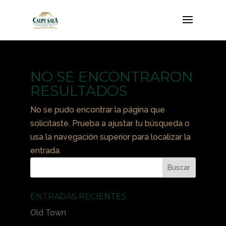
NO SE ENCONTRARON
RESULTADOS
No se pudo encontrar la página que
solicitaste. Prueba a ajustar tu búsqueda o
usa la navegación superior para localizar la
entrada.
ENTRADAS RECIENTES
Old Town