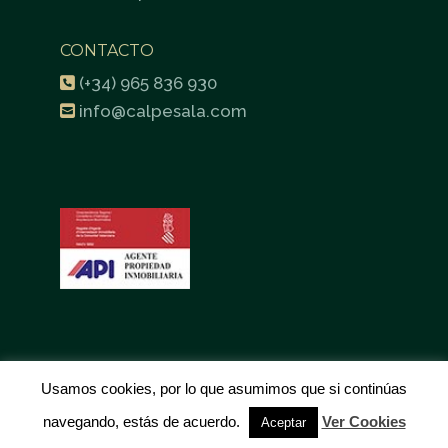
CONTACTO
(+34) 965 836 930
info@calpesala.com
Usamos cookies, por lo que asumimos que si continúas
©2023 CALPE SALA. TODOS LOS DERECHOS RESERVADOS.
navegando, estás de acuerdo.
Ver Cookies
PRIVACIDAD
- AVISO LEGAL -
COOKIES
- ACCESIBILIDAD
Aceptar