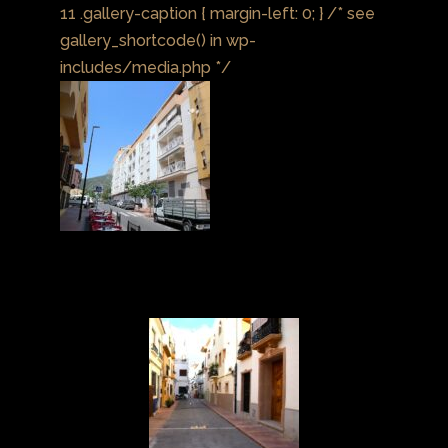
11 .gallery-caption { margin-left: 0; } /* see
gallery_shortcode() in wp-
includes/media.php */