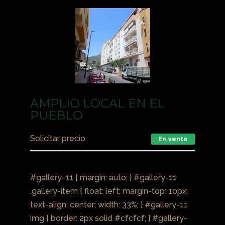
AMPLIO LOCAL EN EL
PUEBLO
Solicitar precio
En venta
#gallery-11 { margin: auto; } #gallery-11
.gallery-item { float: left; margin-top: 10px;
text-align: center; width: 33%; } #gallery-11
img { border: 2px solid #cfcfcf; } #gallery-