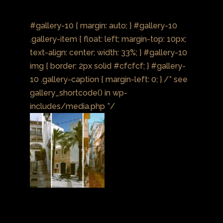
#gallery-10 { margin: auto; } #gallery-10
.gallery-item { float: left; margin-top: 10px;
text-align: center; width: 33%; } #gallery-10
img { border: 2px solid #cfcfcf; } #gallery-
10 .gallery-caption { margin-left: 0; } /* see
gallery_shortcode() in wp-
includes/media.php */