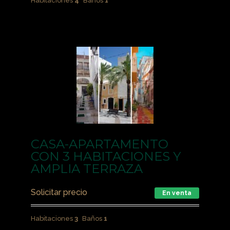
Habitaciones
4
Baños
1
CASA-APARTAMENTO
CON 3 HABITACIONES Y
AMPLIA TERRAZA
Solicitar precio
En venta
Habitaciones
3
Baños
1